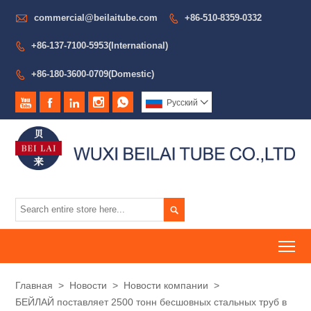

commercial@beilaitube.com
+86-510-8359-0332

+86-137-7100-5953(International)

+86-180-3600-0709(Domestic)






Pусский


To
Главная
>
Новости
>
Новости компании
>
БЕЙЛАЙ поставляет 2500 тонн бесшовных стальных труб в