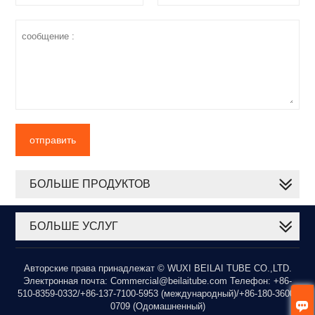
отправить
БОЛЬШЕ ПРОДУКТОВ
БОЛЬШЕ УСЛУГ
Авторские права принадлежат © WUXI BEILAI TUBE CO.,LTD.
Электронная почта: Commercial@beilaitube.com Телефон: +86-
510-8359-0332/+86-137-7100-5953 (международный)/+86-180-3600-

0709 (Одомашненный)