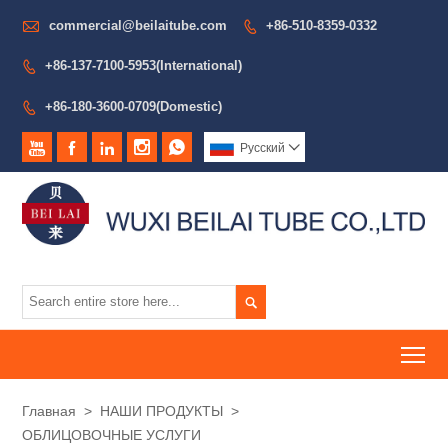

commercial@beilaitube.com
+86-510-8359-0332

+86-137-7100-5953(International)

+86-180-3600-0709(Domestic)






Pусский


To
Главная
>
НАШИ ПРОДУКТЫ
>
ОБЛИЦОВОЧНЫЕ УСЛУГИ