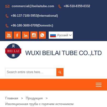

commercial@beilaitube.com
+86-510-8359-0332

+86-137-7100-5953(International)

+86-180-3600-0709(Domestic)






Pусский


To
Главная
>
Продукция
>
Изоляционная труба с горячим источником