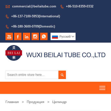

commercial@beilaitube.com
+86-510-8359-0332

+86-137-7100-5953(International)

+86-180-3600-0709(Domestic)






Pусский


To
Главная
>
Продукция
>
Цилиндр