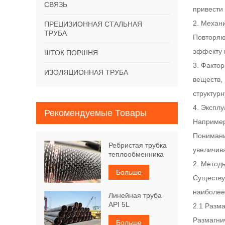
СВЯЗЬ
привести 
2. Механ
ПРЕЦИЗИОННАЯ СТАЛЬНАЯ
ТРУБА
Повторяю
эффекту 
ШТОК ПОРШНЯ
3. Факто
ИЗОЛЯЦИОННАЯ ТРУБА
веществ,
структур
4. Экспл
Рекомендуемые Товары
Например
Понимани
Ребристая трубка
увеличив
теплообменника
2. Метод
Больше
Существу
наиболее
Линейная труба
API 5L
2.1 Разм
Размагни
Больше