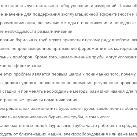
 целостность чувствительного оборудования и измерений. Таким о
 значение для поддержания эксплуатационной эффективности и бе
 размагничивания, различные методы его достижения и передовые
е необходимости размагничивания
ивание бурильных труб может привести к целому ряду проблем, вк
ания, непреднамеренное притяжение ферромагнитных материалов 
льных приборов. Кроме того, намагниченные трубы могут усложнить
менее эффективным.
е этих проблем является первым шагом к пониманию того, почему
ы должны уделять первостепенное внимание регулярным проверка
й стадии и применять необходимые методы размагничивания для 
остраненные причины намагничивания
ем решать, как размагнитить бурильные трубы, важно понять общи
вовать намагничиванию бурильной трубы, в том числе:
ствие магнитных полей: Бурильные трубы часто работают в средах,
ходить от близлежащих машин, электрооборудования или даже маг