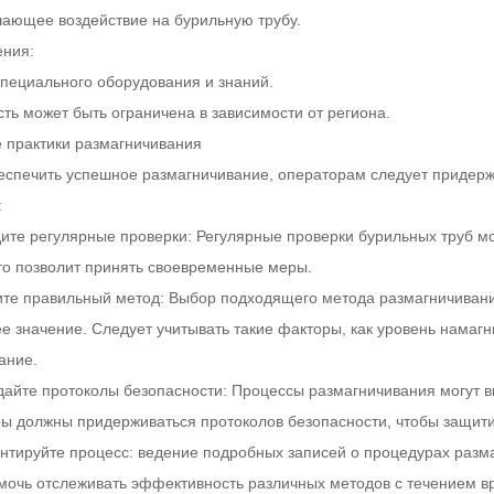
ающее воздействие на бурильную трубу.
ния:
специального оборудования и знаний.
ть может быть ограничена в зависимости от региона.
е практики размагничивания
еспечить успешное размагничивание, операторам следует придерж
:
дите регулярные проверки: Регулярные проверки бурильных труб м
что позволит принять своевременные меры.
ите правильный метод: Выбор подходящего метода размагничивания
 значение. Следует учитывать такие факторы, как уровень намаг
ание.
дайте протоколы безопасности: Процессы размагничивания могут в
ы должны придерживаться протоколов безопасности, чтобы защити
ентируйте процесс: ведение подробных записей о процедурах разм
мочь отслеживать эффективность различных методов с течением в