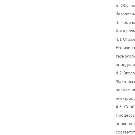
5. Обуче
безопасн
4. Пробл
Хотя раз
4.1 Огра
Наличие 
технолог
определи
4.2 Экол
Факторы 
размагни
электроо
4.3. Соо
Процессы
персонал
соответс