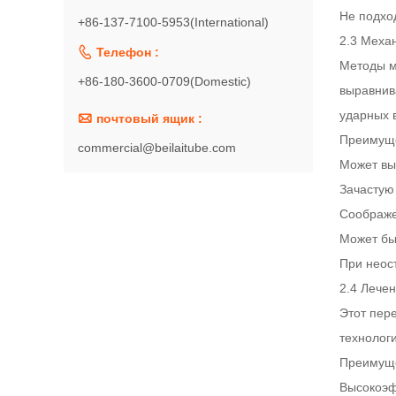
Не подхо
+86-137-7100-5953(International)
2.3 Меха

Телефон :
Методы м
+86-180-3600-0709(Domestic)
выравнив
ударных 

почтовый ящик :
Преимуще
commercial@beilaitube.com
Может вы
Зачастую
Соображе
Может бы
При неос
2.4 Лече
Этот пер
технолог
Преимуще
Высокоэф