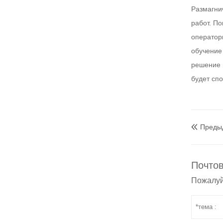
Размагни
работ. П
оператор
обучение
решение 
будет сп
Преды

Почтов
Пожалуй