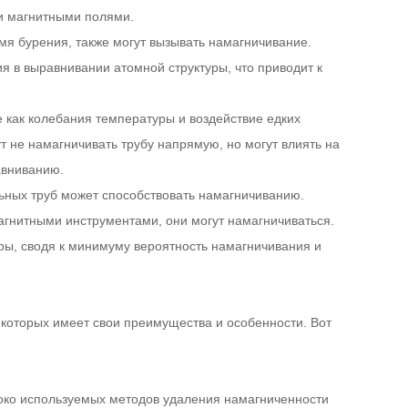
ми магнитными полями.
я бурения, также могут вызывать намагничивание.
я в выравнивании атомной структуры, что приводит к
как колебания температуры и воздействие едких
т не намагничивать трубу напрямую, но могут влиять на
авниванию.
ьных труб может способствовать намагничиванию.
агнитными инструментами, они могут намагничиваться.
ы, сводя к минимуму вероятность намагничивания и
 которых имеет свои преимущества и особенности. Вот
око используемых методов удаления намагниченности