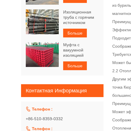
из бурил
Изоляционная
магнитно
труба с горячим
Преимуще
источником
Эффектив
Больше
Подходит
Муфта с
Соображе
вакуумной
Требуетс
изоляцией
Может бы
Больше
2.2 Отоп
Другим э
точка Кю
Контактная Информация
большинс
Преимуще

Телефон :
Может эф
+86-510-8359-0332
Соображе
Отоплени

Телефон :