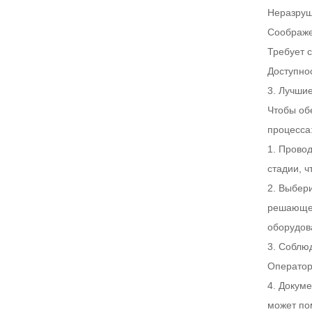
Неразруш
Соображе
Требует 
Доступнос
3. Лучши
Чтобы об
процесса
1. Прово
стадии, 
2. Выбер
решающее
оборудов
3. Соблю
Оператор
4. Докум
может по