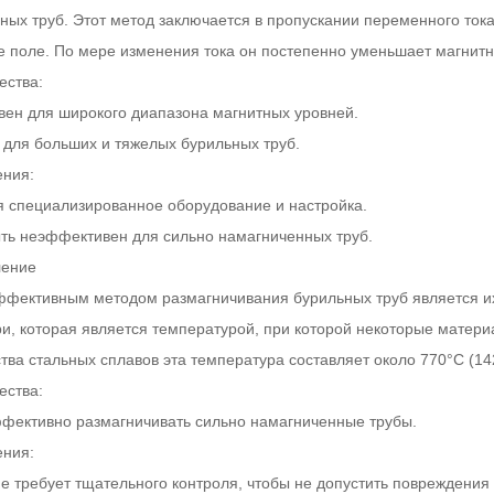
ьных труб. Этот метод заключается в пропускании переменного ток
е поле. По мере изменения тока он постепенно уменьшает магнитн
ства:
ен для широкого диапазона магнитных уровней.
 для больших и тяжелых бурильных труб.
ния:
я специализированное оборудование и настройка.
ть неэффективен для сильно намагниченных труб.
ление
ффективным методом размагничивания бурильных труб является их
ри, которая является температурой, при которой некоторые матер
тва стальных сплавов эта температура составляет около 770°C (14
ства:
фективно размагничивать сильно намагниченные трубы.
ния:
е требует тщательного контроля, чтобы не допустить повреждения 