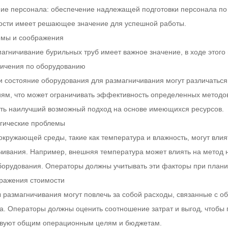
ние персонала: обеспечение надлежащей подготовки персонала по
ости имеет решающее значение для успешной работы.
емы и соображения
магничивание бурильных труб имеет важное значение, в ходе этого
ничения по оборудованию
и состояние оборудования для размагничивания могут различаться
иям, что может ограничивать эффективность определенных методо
ть наилучший возможный подход на основе имеющихся ресурсов.
огические проблемы
окружающей среды, такие как температура и влажность, могут вли
чивания. Например, внешняя температура может влиять на метод н
борудования. Операторы должны учитывать эти факторы при план
бражения стоимости
 размагничивания могут повлечь за собой расходы, связанные с о
а. Операторы должны оценить соотношение затрат и выгод, чтобы г
твуют общим операционным целям и бюджетам.