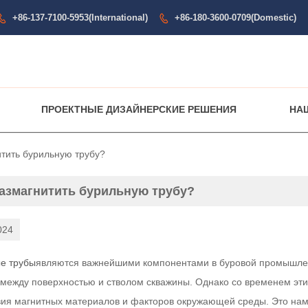
+86-137-7100-5953(International)
+86-180-3600-0709(Domestic)


ПРОЕКТНЫЕ ДИЗАЙНЕРСКИЕ РЕШЕНИЯ
НА
итить бурильную трубу?
размагнитить бурильную трубу?
024
е трубы
являются важнейшими компонентами в буровой промышлен
 между поверхностью и стволом скважины. Однако со временем эти 
вия магнитных материалов и факторов окружающей среды. Это на