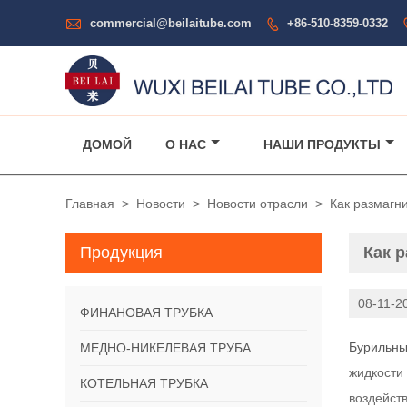

commercial@beilaitube.com
+86-510-8359-0332

ДОМОЙ
О НАС
НАШИ ПРОДУКТЫ
Главная
>
Новости
>
Новости отрасли
>
Как размагн
Продукция
Как 
08-11-2
ФИНАНОВАЯ ТРУБКА
Бурильны
МЕДНО-НИКЕЛЕВАЯ ТРУБА
жидкости
КОТЕЛЬНАЯ ТРУБКА
воздейст