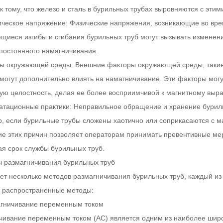
к тому, что железо и сталь в бурильных трубах выровняются с эти
ическое напряжение: Физические напряжения, возникающие во врем
щиеся изгибы и сгибания бурильных труб могут вызывать изменени
постоянного намагничивания.
ры окружающей среды: Внешние факторы окружающей среды, такие 
 могут дополнительно влиять на намагничивание. Эти факторы могу
ную целостность, делая ее более восприимчивой к магнитному выр
уатационные практики: Неправильное обращение и хранение бурил
, если бурильные трубы сложены хаотично или соприкасаются с м
е этих причин позволяет операторам принимать превентивные мер
ая срок службы бурильных труб.
ы размагничивания бурильных труб
ет несколько методов размагничивания бурильных труб, каждый из
 распространенные методы:
агничивание переменным током
чивание переменным током (АС) является одним из наиболее шир