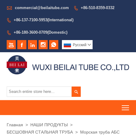

commercial@beilaitube.com
+86-510-8359-0332

+86-137-7100-5953(International)

+86-180-3600-0709(Domestic)






Pусский


To
Главная
>
НАШИ ПРОДУКТЫ
>
БЕСШОВНАЯ СТАЛЬНАЯ ТРУБА
>
Морская труба АБС