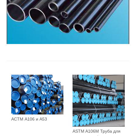
АСТМ А106 и А53
ASTM A106M Труба для