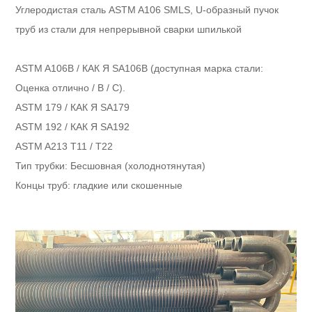
Тип изгиба:
Непрерывный
Углеродистая сталь ASTM A106 SMLS, U-образный пучок
Термическая обработка:
ДА
Выделять:
Трубчатый теплообменник, Трубча
труб из стали для непрерывной сварки шпилькой
ASTM A106B / КАК Я SA106B (доступная марка стали:
Оценка отлично / B / C).
ASTM 179 / КАК Я SA179
ASTM 192 / КАК Я SA192
ASTM A213 T11 / T22
Тип трубки: Бесшовная (холоднотянутая)
Концы труб: гладкие или скошенные