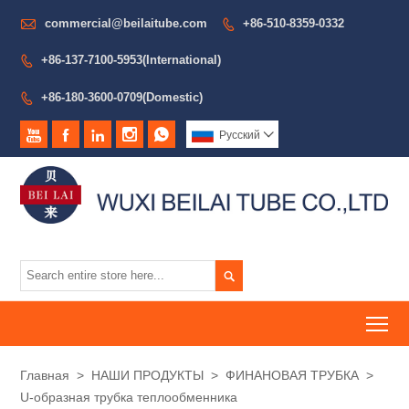

commercial@beilaitube.com
+86-510-8359-0332

+86-137-7100-5953(International)

+86-180-3600-0709(Domestic)






Pусский


To
Главная
>
НАШИ ПРОДУКТЫ
>
ФИНАНОВАЯ ТРУБКА
>
U-образная трубка теплообменника