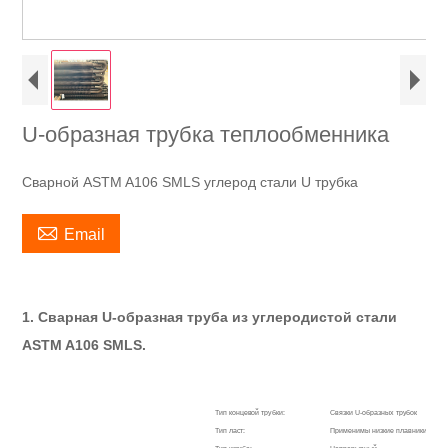
U-образная трубка теплообменника
Сварной ASTM A106 SMLS углерод стали U трубка

Email
1. Сварная U-образная труба из углеродистой стали
ASTM A106 SMLS.
Тип концевой трубки:
Связки U-образных трубок
Тип ласт:
Применимы низкие плавники