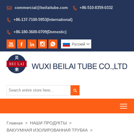

commercial@beilaitube.com
+86-510-8359-0332

+86-137-7100-5953(International)

+86-180-3600-0709(Domestic)






Pусский


To
Главная
>
НАШИ ПРОДУКТЫ
>
ВАКУУМНАЯ ИЗОЛИРОВАННАЯ ТРУБКА
>